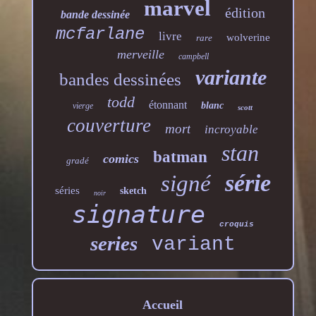
marvel
édition
bande dessinée
mcfarlane
livre
wolverine
rare
merveille
campbell
variante
bandes dessinées
todd
étonnant
blanc
vierge
scott
couverture
mort
incroyable
stan
batman
comics
gradé
série
signé
séries
sketch
noir
signature
croquis
series
variant
Accueil