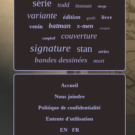
série
todd
étonnant
vierge
variante
édition
livre
gradé
batman
x-men
venin
croquis
couverture
campbell
signature
stan
séries
bandes dessinées
mort
Accueil
Nous joindre
Politique de confidentialité
Entente d'utilisation
EN
FR