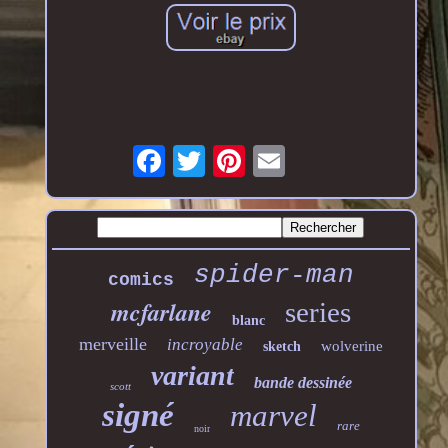
spider-man
comics
mcfarlane
series
blanc
merveille
incroyable
wolverine
sketch
variant
bande dessinée
scott
signé
marvel
rare
noir