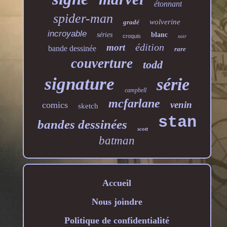
étonnant
spider-man
wolverine
gradé
incroyable
séries
blanc
croquis
noir
édition
mort
bande dessinée
rare
couverture
todd
signature
série
campbell
mcfarlane
venin
comics
sketch
stan
bandes dessinées
scott
batman
Accueil
Nous joindre
Politique de confidentialité