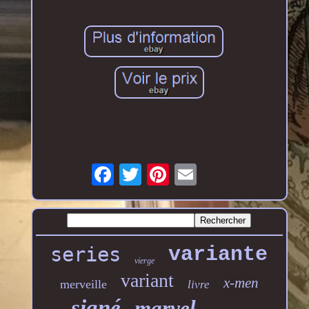
series
variante
vierge
variant
x-men
merveille
livre
signé
marvel