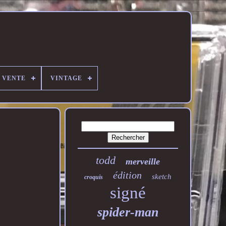
E VENTE
VINTAGE
todd
merveille
édition
sketch
croquis
signé
spider-man