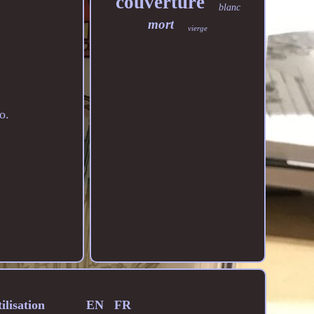
couverture
blanc
mort
vierge
o.
ilisation
EN
FR