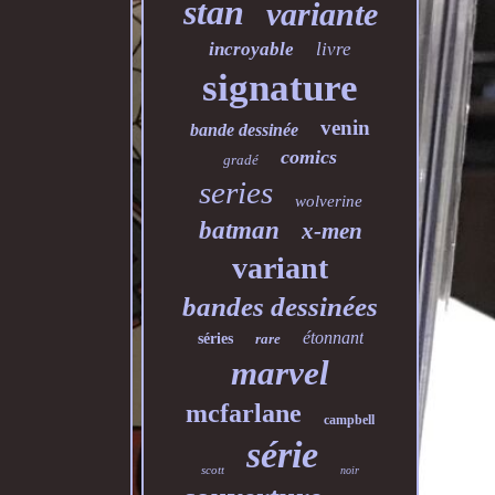
stan
variante
incroyable
livre
signature
venin
bande dessinée
comics
gradé
series
wolverine
batman
x-men
variant
bandes dessinées
étonnant
séries
rare
marvel
mcfarlane
campbell
série
scott
noir