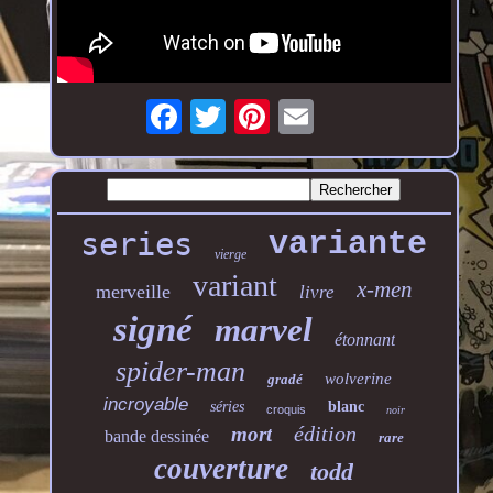
series
variante
vierge
variant
x-men
merveille
livre
signé
marvel
étonnant
spider-man
wolverine
gradé
incroyable
séries
blanc
croquis
noir
édition
mort
bande dessinée
rare
couverture
todd