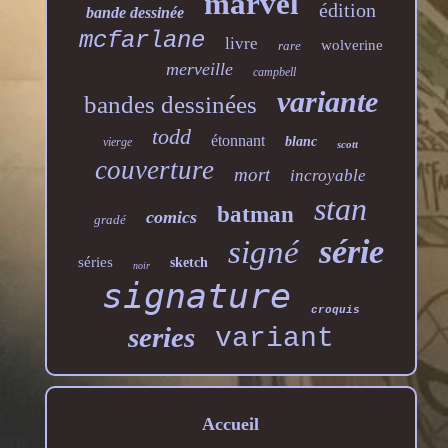
marvel
édition
bande dessinée
mcfarlane
livre
wolverine
rare
merveille
campbell
variante
bandes dessinées
todd
étonnant
blanc
vierge
scott
couverture
mort
incroyable
stan
batman
comics
gradé
série
signé
séries
sketch
noir
signature
croquis
series
variant
Accueil