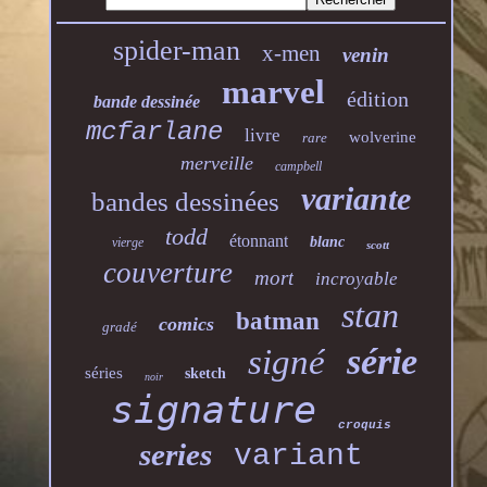
spider-man
x-men
venin
marvel
édition
bande dessinée
mcfarlane
livre
wolverine
rare
merveille
campbell
variante
bandes dessinées
todd
étonnant
blanc
vierge
scott
couverture
mort
incroyable
stan
batman
comics
gradé
série
signé
séries
sketch
noir
signature
croquis
series
variant