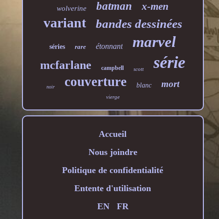
batman
x-men
wolverine
variant
bandes dessinées
marvel
étonnant
séries
rare
série
mcfarlane
campbell
scott
couverture
mort
blanc
noir
vierge
Accueil
Nous joindre
Politique de confidentialité
Entente d'utilisation
EN
FR