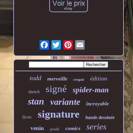
todd
édition
merveille
croquis
signé
spider-man
sketch
stan
variante
incroyable
signature
livre
bande dessinée
series
venin
comics
gradé