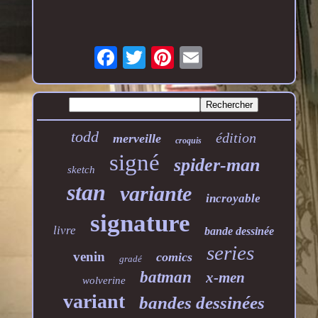
todd
édition
merveille
croquis
signé
spider-man
sketch
stan
variante
incroyable
signature
livre
bande dessinée
series
venin
comics
gradé
batman
x-men
wolverine
variant
bandes dessinées