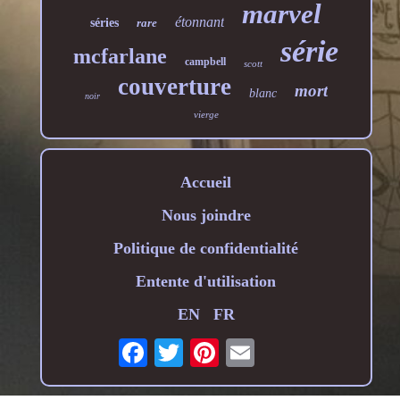
marvel
étonnant
séries
rare
série
mcfarlane
campbell
scott
couverture
mort
blanc
noir
vierge
Accueil
Nous joindre
Politique de confidentialité
Entente d'utilisation
EN
FR