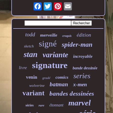
todd
édition
merveille
croquis
signé
spider-man
sketch
stan
variante
incroyable
signature
livre
bande dessinée
series
venin
comics
gradé
batman
x-men
wolverine
variant
bandes dessinées
marvel
étonnant
séries
rare