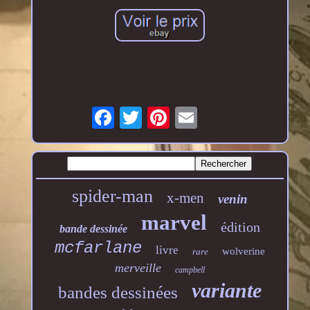
spider-man
x-men
venin
marvel
édition
bande dessinée
mcfarlane
livre
wolverine
rare
merveille
campbell
variante
bandes dessinées