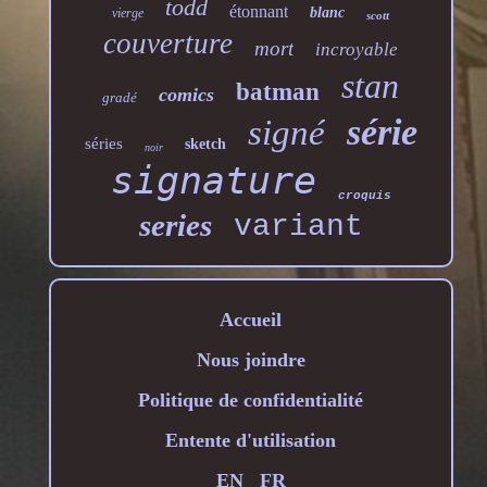
todd
étonnant
blanc
vierge
scott
couverture
mort
incroyable
stan
batman
comics
gradé
série
signé
séries
sketch
noir
signature
croquis
series
variant
Accueil
Nous joindre
Politique de confidentialité
Entente d'utilisation
EN
FR