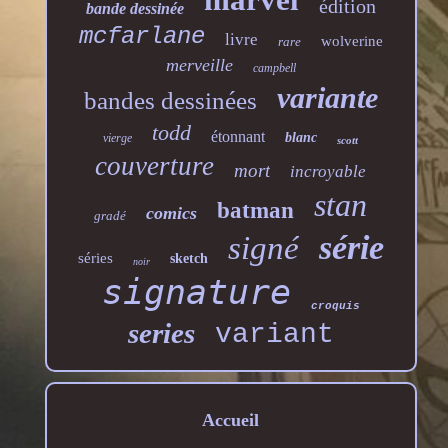
édition
bande dessinée
mcfarlane
livre
wolverine
rare
merveille
campbell
variante
bandes dessinées
todd
étonnant
blanc
vierge
scott
couverture
mort
incroyable
stan
batman
comics
gradé
série
signé
séries
sketch
noir
signature
croquis
series
variant
Accueil