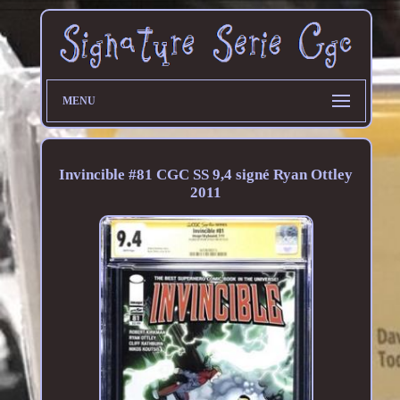
MENU
Invincible #81 CGC SS 9,4 signé Ryan Ottley
2011