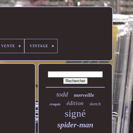
E VENTE
VINTAGE
todd
merveille
édition
sketch
croquis
signé
spider-man