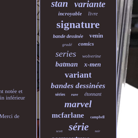
stan
variante
incroyable
livre
signature
venin
bande dessinée
comics
gradé
series
wolverine
batman
x-men
variant
bandes dessinées
 notée et
étonnant
séries
rare
n inférieur
marvel
mcfarlane
 Merci de
campbell
série
scott
noir