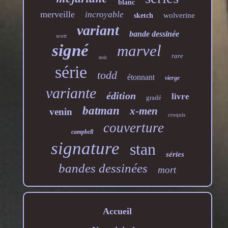
blanc
merveille
incroyable
wolverine
sketch
variant
bande dessinée
scott
signé
marvel
rare
noir
série
todd
étonnant
vierge
variante
édition
livre
gradé
batman
x-men
venin
croquis
couverture
campbell
signature
stan
séries
bandes dessinées
mort
Accueil