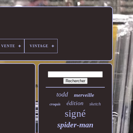
E VENTE
VINTAGE
todd
merveille
édition
sketch
croquis
signé
spider-man