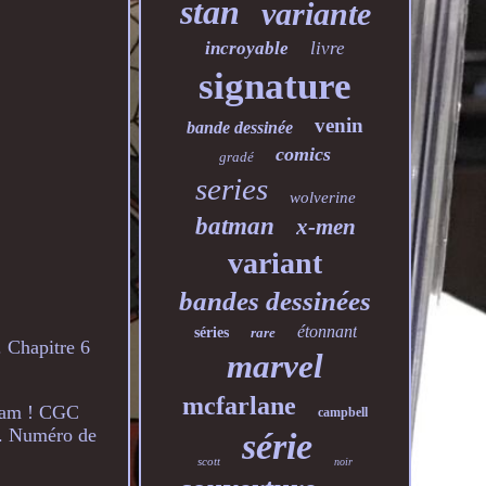
stan
variante
incroyable
livre
signature
venin
bande dessinée
comics
gradé
series
wolverine
batman
x-men
variant
bandes dessinées
étonnant
séries
rare
. Chapitre 6
marvel
mcfarlane
Beam ! CGC
campbell
). Numéro de
série
scott
noir