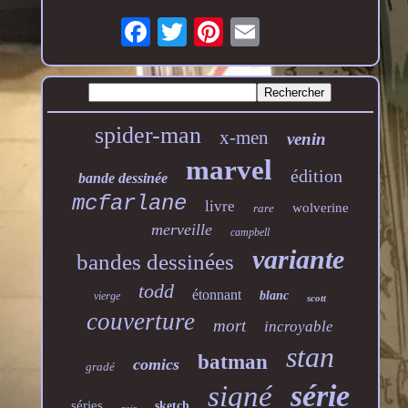
spider-man
x-men
venin
marvel
édition
bande dessinée
mcfarlane
livre
wolverine
rare
merveille
campbell
variante
bandes dessinées
todd
étonnant
blanc
vierge
scott
couverture
mort
incroyable
stan
batman
comics
gradé
série
signé
séries
sketch