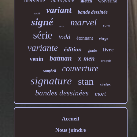
merveille
incroyable
wolverine
sketch
variant
bande dessinée
scott
signé
marvel
rare
noir
série
todd
étonnant
vierge
variante
édition
livre
gradé
batman
x-men
venin
croquis
couverture
campbell
signature
stan
séries
bandes dessinées
mort
Accueil
Nous joindre