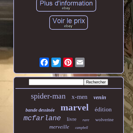
spider-man
x-men
venin
marvel
édition
bande dessinée
mcfarlane
livre
wolverine
rare
merveille
campbell