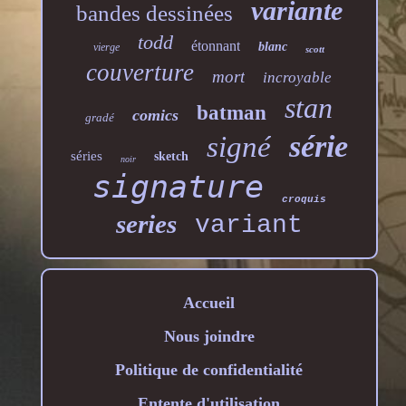
variante
bandes dessinées
todd
étonnant
blanc
vierge
scott
couverture
mort
incroyable
stan
batman
comics
gradé
série
signé
séries
sketch
noir
signature
croquis
series
variant
Accueil
Nous joindre
Politique de confidentialité
Entente d'utilisation