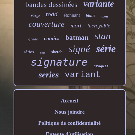
variante
bandes dessinées
todd
étonnant
blanc
vierge
scott
couverture
mort
incroyable
stan
batman
comics
gradé
série
signé
séries
sketch
noir
signature
croquis
series
variant
Accueil
Nous joindre
Politique de confidentialité
Entente d'utilisation