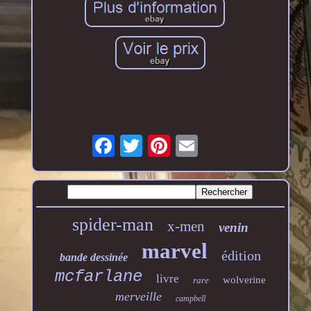
spider-man
x-men
venin
marvel
édition
bande dessinée
mcfarlane
livre
wolverine
rare
merveille
campbell