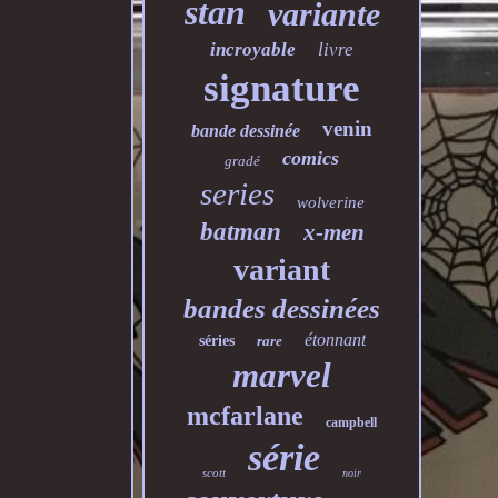
stan
variante
incroyable
livre
signature
venin
bande dessinée
comics
gradé
series
wolverine
batman
x-men
variant
bandes dessinées
étonnant
séries
rare
marvel
mcfarlane
campbell
série
scott
noir