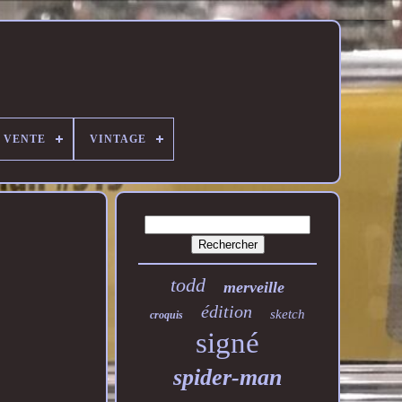
E VENTE
VINTAGE
todd
merveille
édition
sketch
croquis
signé
spider-man