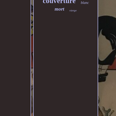
couverture
blanc
mort
vierge