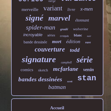
vierge
variant
x-men
merveille
livre
signé
marvel
étonnant
spider-man
wolverine
gradé
incroyable
séries
blanc
croquis
noir
édition
mort
bande dessinée
rare
couverture
todd
signature
série
campbell
mcfarlane
venin
comics
sketch
stan
bandes dessinées
scott
batman
Accueil