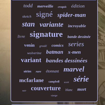
todd
édition
merveille
croquis
signé
spider-man
sketch
stan
variante
incroyable
signature
livre
bande dessinée
series
venin
comics
gradé
batman
x-men
wolverine
variant
bandes dessinées
marvel
étonnant
séries
rare
série
mcfarlane
campbell
scott
couverture
mort
blanc
noir
vierge