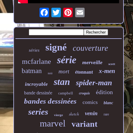
signé
couverture
séries
série
mcfarlane
merveille
scott
batman
x-men
mort
étonnant
noir
stan
spider-man
incroyable
édition
bande dessinée
campbell
croquis
bandes dessinées
comics
blanc
series
venin
sketch
rare
vierge
marvel
variant