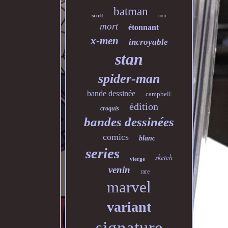
batman
scott
noir
mort
étonnant
x-men
incroyable
stan
spider-man
bande dessinée
campbell
édition
croquis
bandes dessinées
comics
blanc
series
sketch
vierge
venin
rare
marvel
variant
signature