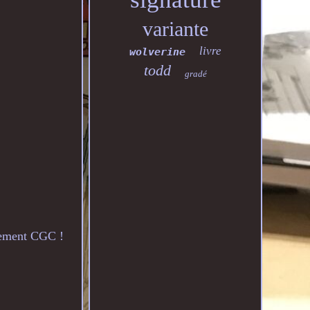
variante
livre
wolverine
todd
gradé
nsement CGC !