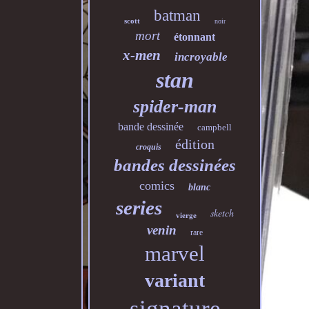
batman
scott
noir
mort
étonnant
x-men
incroyable
stan
spider-man
bande dessinée
campbell
édition
croquis
bandes dessinées
comics
blanc
series
sketch
vierge
venin
rare
marvel
variant
signature