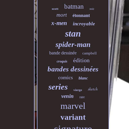
batman
scott
noir
mort
étonnant
x-men
incroyable
stan
spider-man
bande dessinée
campbell
édition
croquis
bandes dessinées
comics
blanc
series
sketch
vierge
venin
rare
marvel
variant
signature