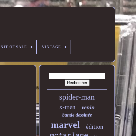
NIT OF SALE
VINTAGE
spider-man
x-men
venin
bande dessinée
marvel
édition
mcfarlane