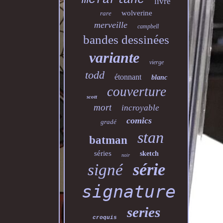
livre
wolverine
rare
merveille
campbell
bandes dessinées
variante
vierge
todd
étonnant
blanc
couverture
scott
mort
incroyable
comics
gradé
stan
batman
séries
sketch
noir
série
signé
signature
series
croquis