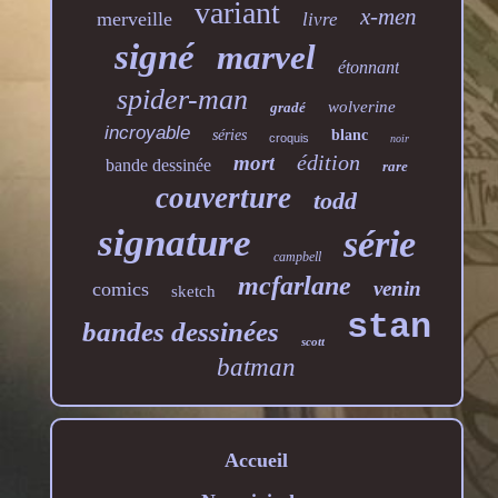
variant
x-men
merveille
livre
signé
marvel
étonnant
spider-man
wolverine
gradé
incroyable
séries
blanc
croquis
noir
édition
mort
bande dessinée
rare
couverture
todd
signature
série
campbell
mcfarlane
venin
comics
sketch
stan
bandes dessinées
scott
batman
Accueil