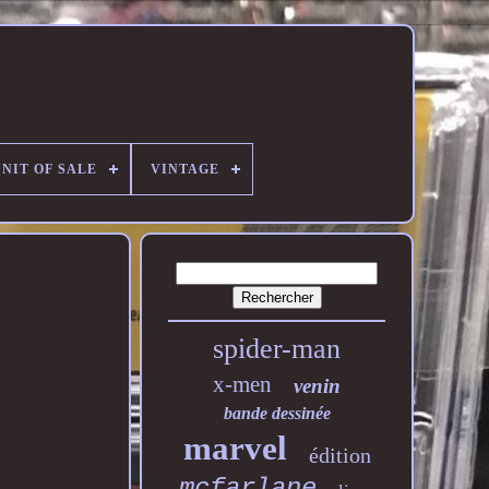
NIT OF SALE
VINTAGE
spider-man
x-men
venin
bande dessinée
marvel
édition
mcfarlane