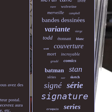
livre
wolverine
rare
merveille
campbell
bandes dessinées
variante
vierge
todd
étonnant
blanc
couverture
scott
mort
incroyable
comics
gradé
stan
batman
séries
sketch
noir
série
signé
vous avez des
signature
teur postal.
recevrez aura
series
e, etc.
croquis