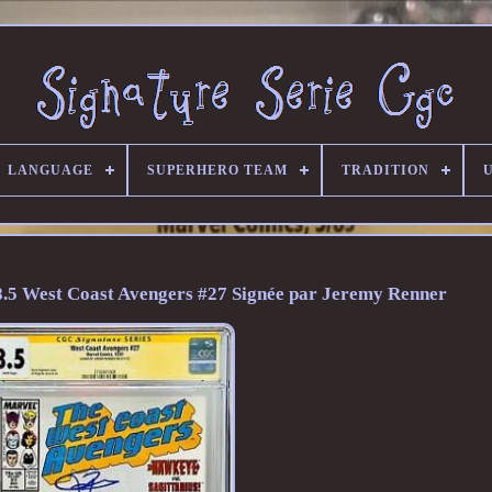
LANGUAGE
SUPERHERO TEAM
TRADITION
U
8.5 West Coast Avengers #27 Signée par Jeremy Renner