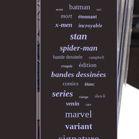
batman
scott
noir
mort
étonnant
x-men
incroyable
stan
spider-man
bande dessinée
campbell
édition
croquis
bandes dessinées
comics
blanc
series
sketch
vierge
venin
rare
marvel
variant
signature