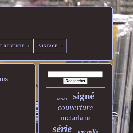
T DE VENTE
VINTAGE
IUS
signé
séries
couverture
mcfarlane
série
merveille