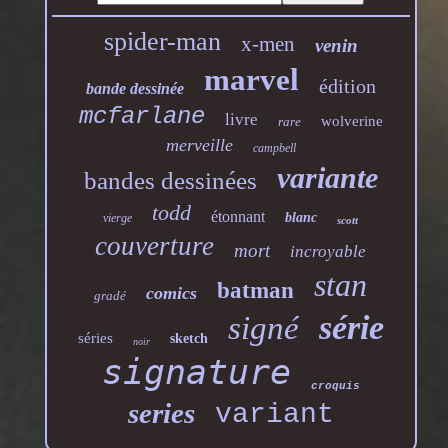
spider-man
x-men
venin
marvel
édition
bande dessinée
mcfarlane
livre
wolverine
rare
merveille
campbell
variante
bandes dessinées
todd
étonnant
blanc
vierge
scott
couverture
mort
incroyable
stan
batman
comics
gradé
série
signé
séries
sketch
noir
signature
croquis
series
variant