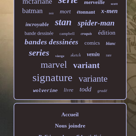
mcfarlane
merveille
scott
batman
x-men
mort
étonnant
noir
stan
spider-man
incroyable
édition
bande dessinée
campbell
croquis
bandes dessinées
comics
blanc
series
venin
sketch
rare
vierge
marvel
variant
signature
variante
todd
livre
wolverine
gradé
Accueil
Nous joindre