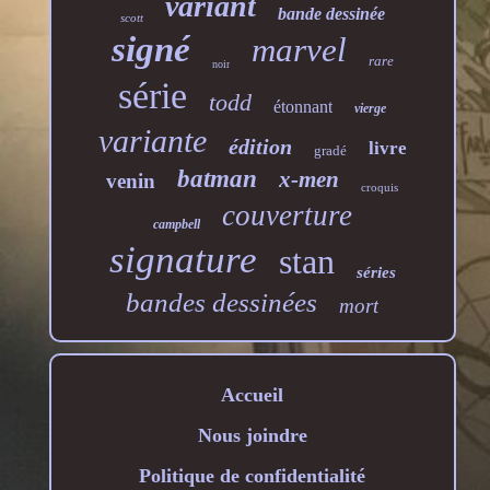
variant
bande dessinée
scott
signé
marvel
rare
noir
série
todd
étonnant
vierge
variante
édition
livre
gradé
batman
x-men
venin
croquis
couverture
campbell
signature
stan
séries
bandes dessinées
mort
Accueil
Nous joindre
Politique de confidentialité