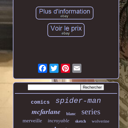
spider-man
comics
mcfarlane
series
blanc
merveille
incroyable
wolverine
sketch