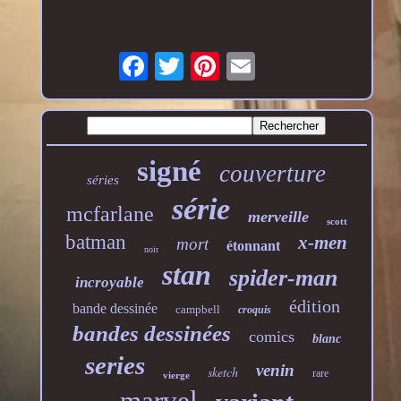
signé
couverture
séries
série
mcfarlane
merveille
scott
batman
x-men
mort
étonnant
noir
stan
spider-man
incroyable
édition
bande dessinée
campbell
croquis
bandes dessinées
comics
blanc
series
venin
sketch
rare
vierge
marvel