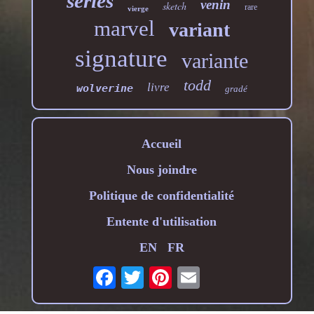
series
venin
sketch
rare
vierge
marvel
variant
signature
variante
todd
livre
wolverine
gradé
Accueil
Nous joindre
Politique de confidentialité
Entente d'utilisation
EN
FR