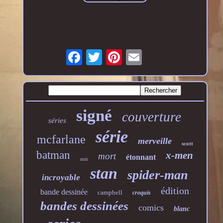
signé
couverture
séries
série
mcfarlane
merveille
scott
batman
x-men
mort
étonnant
noir
stan
spider-man
incroyable
édition
bande dessinée
campbell
croquis
bandes dessinées
comics
blanc