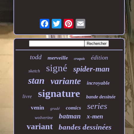
todd
édition
merveille
croquis
signé
spider-man
sketch
stan
variante
incroyable
signature
livre
bande dessinée
series
venin
comics
gradé
batman
x-men
wolverine
variant
bandes dessinées