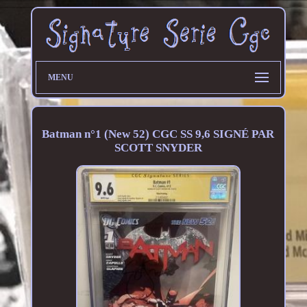
MENU
Batman n°1 (New 52) CGC SS 9,6 SIGNÉ PAR
SCOTT SNYDER