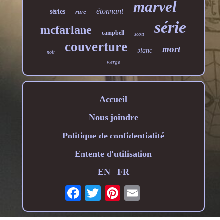
marvel
étonnant
séries
rare
série
mcfarlane
campbell
scott
couverture
mort
blanc
noir
vierge
Accueil
Nous joindre
Politique de confidentialité
Entente d'utilisation
EN
FR