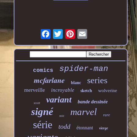
spider-man
comics
mcfarlane
series
blanc
merveille
incroyable
wolverine
sketch
variant
bande dessinée
scott
signé
marvel
rare
noir
série
todd
étonnant
vierge