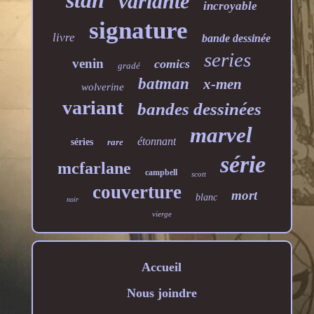
stan
variante
incroyable
signature
livre
bande dessinée
series
venin
comics
gradé
batman
x-men
wolverine
variant
bandes dessinées
marvel
étonnant
séries
rare
série
mcfarlane
campbell
scott
couverture
mort
blanc
noir
vierge
Accueil
Nous joindre