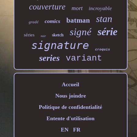
couverture
mort
incroyable
stan
batman
comics
gradé
série
signé
séries
sketch
noir
signature
croquis
series
variant
Accueil
Nous joindre
Politique de confidentialité
Entente d'utilisation
EN
FR