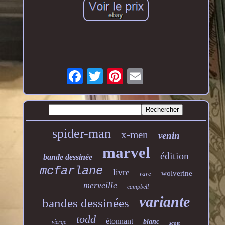
spider-man
x-men
venin
marvel
édition
bande dessinée
mcfarlane
livre
wolverine
rare
merveille
campbell
variante
bandes dessinées
todd
étonnant
blanc
vierge
scott