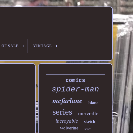
 OF SALE
VINTAGE
comics
spider-man
mcfarlane
blanc
series
merveille
incroyable
sketch
wolverine
scott