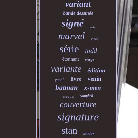
variant
bande dessinée
signé
noir
marvel
rare
série
todd
étonnant
vierge
variante
édition
venin
livre
gradé
batman
x-men
campbell
croquis
couverture
signature
stan
séries