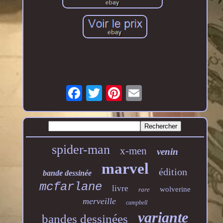
spider-man
x-men
venin
marvel
édition
bande dessinée
mcfarlane
livre
wolverine
rare
merveille
campbell
variante
bandes dessinées