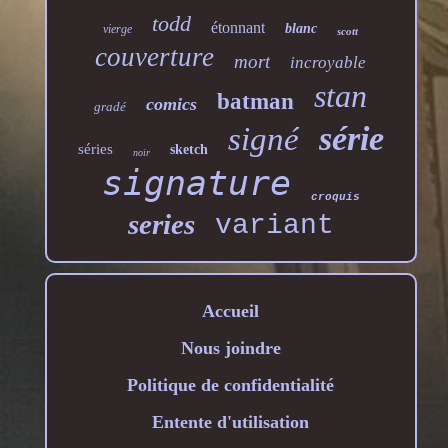
todd
étonnant
blanc
vierge
scott
couverture
mort
incroyable
stan
batman
comics
gradé
série
signé
séries
sketch
noir
signature
croquis
series
variant
Accueil
Nous joindre
Politique de confidentialité
Entente d'utilisation