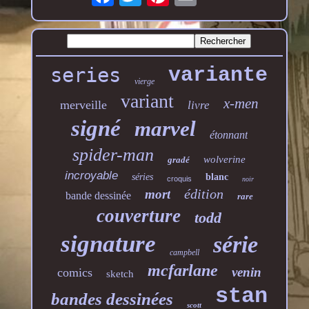
series
variante
vierge
variant
x-men
merveille
livre
signé
marvel
étonnant
spider-man
wolverine
gradé
incroyable
séries
blanc
croquis
noir
édition
mort
bande dessinée
rare
couverture
todd
signature
série
campbell
mcfarlane
venin
comics
sketch
stan
bandes dessinées
scott