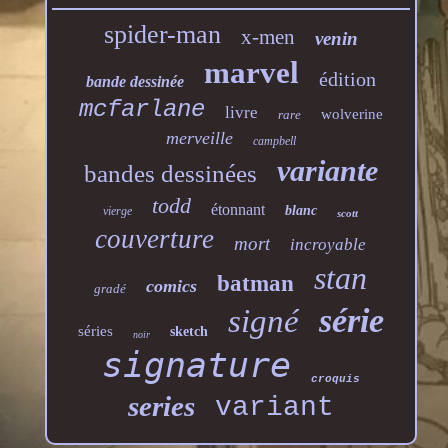
spider-man
x-men
venin
marvel
édition
bande dessinée
mcfarlane
livre
wolverine
rare
merveille
campbell
variante
bandes dessinées
todd
étonnant
blanc
vierge
scott
couverture
mort
incroyable
stan
batman
comics
gradé
série
signé
séries
sketch
noir
signature
croquis
series
variant