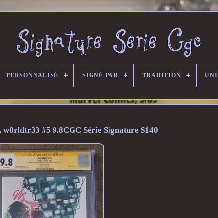
PERSONNALISÉ
SIGNÉ PAR
TRADITION
UNI
 w0rldtr33 #5 9.8CGC Série Signature $140