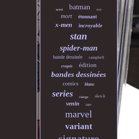
batman
scott
noir
mort
étonnant
x-men
incroyable
stan
spider-man
bande dessinée
campbell
édition
croquis
bandes dessinées
comics
blanc
series
sketch
vierge
venin
rare
marvel
variant
signature