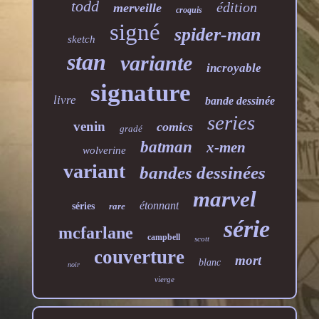
todd
édition
merveille
croquis
signé
spider-man
sketch
stan
variante
incroyable
signature
livre
bande dessinée
series
venin
comics
gradé
batman
x-men
wolverine
variant
bandes dessinées
marvel
étonnant
séries
rare
série
mcfarlane
campbell
scott
couverture
mort
blanc
noir
vierge