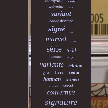
incroyable
sketch
wolverine
scott
variant
bande dessinée
signé
noir
marvel
rare
série
todd
étonnant
vierge
variante
édition
venin
livre
gradé
batman
x-men
campbell
croquis
couverture
signature