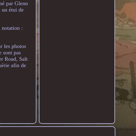
né par Glenn
 un étui de
 notation :
ur les photos
e sont pas
er Road, Salt
érie afin de