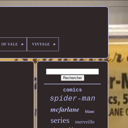
 OF SALE
VINTAGE
comics
spider-man
mcfarlane
blanc
series
merveille