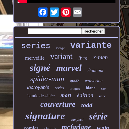
series
variante
vierge
variant
x-men
merveille
livre
signé
marvel
étonnant
spider-man
wolverine
gradé
incroyable
séries
blanc
croquis
noir
édition
mort
bande dessinée
rare
couverture
todd
signature
série
campbell
mcfarlane
venin
comics
sketch